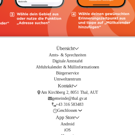
Übersicht
Amts- & Sprechzeiten
Digitale Amtstafel
Abfuhrkalender & Müllinformationen
Bürgerservice
Umweltzentrum
Kontakt
Am Kirchberg 2, 8051 Thal, AUT
gemeinde@thal.gv.at
+43 316 583483
Geschlossen
App Store
Android
iOS