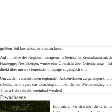
Bildung- & Berufsorient
Informationen zur Bildungs- Weiterbildungs- und Berufsorie
Bildung ist ein Thema, das uns ein Leben lang begleitet. Ob schulisc
Wiedereinstieg – 
Bildungs- 
und
 Berufsentscheidungen 
sind allgegenwär
Um 
informierte
 und 
eigenständige Entscheidungen
 rund um den 
persö
Zentralraum
 (Stadt Graz, Bezirke Graz-Umgebung und Voitsberg) – z
größten Teil kostenlos, beraten zu lassen.
Auf Initiative des Regionalmanagements Steirischer Zentralraum mit de
Hausegger-Nestelberger, wurde eine Übersicht über Orientierungs-, Inf
direkt über unsere Gemeindehomepage zugänglich sind.
Um zu den verschiedenen regionalen AnbieterInnen zu gelangen sind d
schulischen Fragen, das Coaching zum beruflichen Wiedereinstieg, die
Thema Lehre direkt vereinbart werden!
Erwachsene
Informieren Sie sich über die 
Orienti