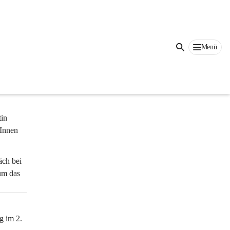
he und 
Menü
rischer 
um 
in 
rInnen 
ch bei 
um das 
g im 
2. 