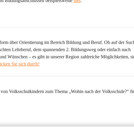
n Bildungsabschlüssen
 beispielsweise
hier
.
ttform über Orientierung im Bereich Bildung und Beruf. Ob auf der Suc
schten Lehrberuf, dem spannenden 2. Bildungsweg oder einfach nach 
 und Wünschen – es gibt in unserer Region zahlreiche Möglichkeiten, si
icken Sie sich durch!
 von 
Volksschulkindern
 zum Thema „Wohin nach der Volksschule?“ fi