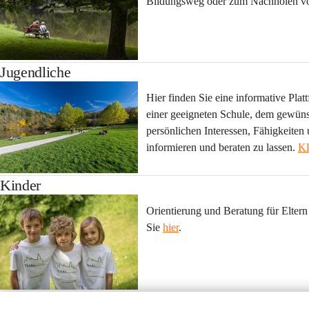
Bildungsweg
 oder zum 
Nachholen vo
Jugendliche
Hier finden Sie eine informative Pla
einer geeigneten Schule, dem gewün
persönlichen Interessen, Fähigkeiten
informieren und beraten zu lassen. 
Kl
Kinder
Orientierung
 und 
Beratung
 für 
Eltern
Sie 
hier
.