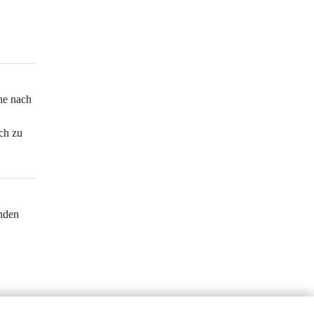
he nach 
ch zu 
nden 