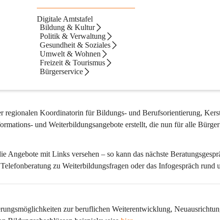
ierung
Digitale Amtstafel
ntierung für Kinder, Jugendliche und Erwachsene!
Bildung & Kultur
Politik & Verwaltung
he Ausbildung, Lehre, Studium, der zweite Bildungsweg oder Arbeitssuc
Gesundheit & Soziales
tig, vielseitig und bringen wichtige Fragen mit sich.
Umwelt & Wohnen
Freizeit & Tourismus
nlichen Bildungsweg
Bürgerservice
 treffen zu können, gibt es in unserer Region – 
Stei
ahlreiche Möglichkeiten sich rund um das Thema Bildung und Beruf, z
r regionalen Koordinatorin für Bildungs- und Berufsorientierung, Kerst
ormations- und Weiterbildungsangebote erstellt, die nun für alle Bürge
ie Angebote mit Links versehen – so kann das nächste Beratungsgesprä
 Telefonberatung zu Weiterbildungsfragen oder das Infogespräch rund 
erungsmöglichkeiten
 zur 
beruflichen Weiterentwicklung
, Neuausrichtun